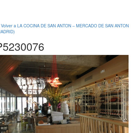
←
Volver a LA COCINA DE SAN ANTON – MERCADO DE SAN ANTON
MADRID)
P5230076