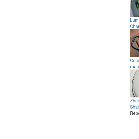
Luma
Cha
Cómo
(par
Zhen
Sha
Repo