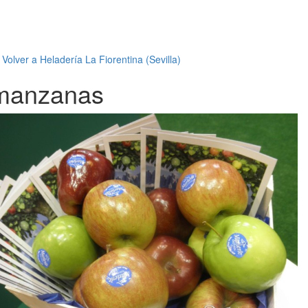
←
Volver a Heladería La Fiorentina (Sevilla)
manzanas