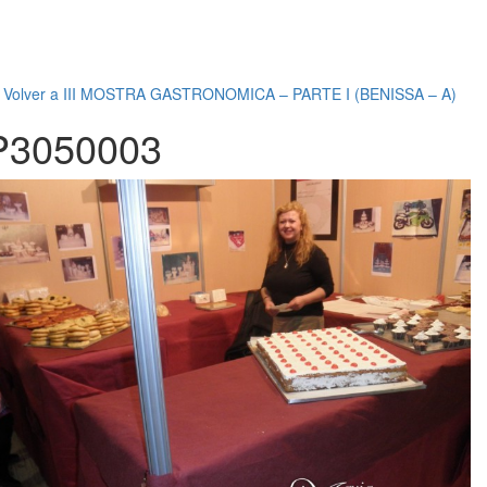
←
Volver a III MOSTRA GASTRONOMICA – PARTE I (BENISSA – A)
P3050003