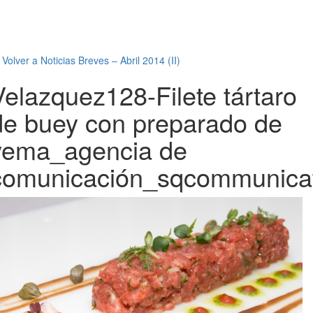
←
Volver a Noticias Breves – Abril 2014 (II)
Velazquez128-Filete tártaro
de buey con preparado de
yema_agencia de
comunicación_sqcommunica