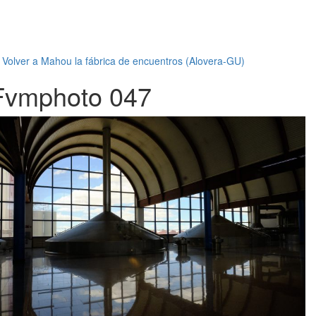
←
Volver a Mahou la fábrica de encuentros (Alovera-GU)
Fvmphoto 047