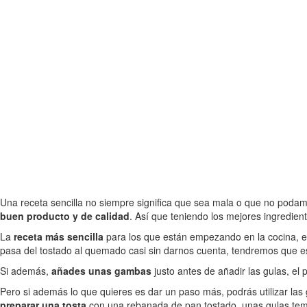
Una receta sencilla no siempre significa que sea mala o que no podamos
buen producto y de calidad
. Así que teniendo los mejores ingrediente
La
receta más sencilla
para los que están empezando en la cocina, es
pasa del tostado al quemado casi sin darnos cuenta, tendremos que est
Si además,
añades unas gambas
justo antes de añadir las gulas, el
Pero si además lo que quieres es dar un paso más, podrás utilizar la
preparar una tosta
con una rebanada de pan tostado, unas gulas tem