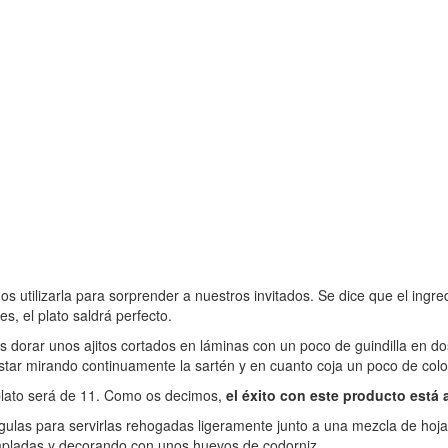
 utilizarla para sorprender a nuestros invitados. Se dice que el ingre
s, el plato saldrá perfecto.
 dorar unos ajitos cortados en láminas con un poco de guindilla en dos
ar mirando continuamente la sartén y en cuanto coja un poco de color,
 plato será de 11. Como os decimos,
el éxito con este producto está
s gulas para servirlas rehogadas ligeramente junto a una mezcla de ho
pladas y decorando con unos huevos de codorniz.