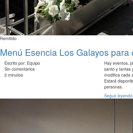
Remitido
Menú Esencia Los Galayos para d
Escrito por: Equipo
Hay eventos, pl
Sin comentarios
santo y tantas
2 minutos
modifica cada a
Estará disponi
personas.
Seguir leyendo