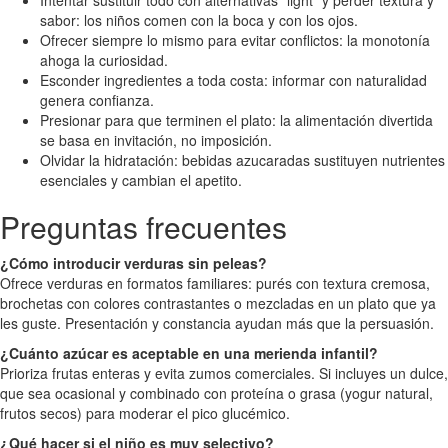
Intentar sustituir todo con alternativas “light” y perder textura y
sabor: los niños comen con la boca y con los ojos.
Ofrecer siempre lo mismo para evitar conflictos: la monotonía
ahoga la curiosidad.
Esconder ingredientes a toda costa: informar con naturalidad
genera confianza.
Presionar para que terminen el plato: la alimentación divertida
se basa en invitación, no imposición.
Olvidar la hidratación: bebidas azucaradas sustituyen nutrientes
esenciales y cambian el apetito.
Preguntas frecuentes
¿Cómo introducir verduras sin peleas?
Ofrece verduras en formatos familiares: purés con textura cremosa,
brochetas con colores contrastantes o mezcladas en un plato que ya
les guste. Presentación y constancia ayudan más que la persuasión.
¿Cuánto azúcar es aceptable en una merienda infantil?
Prioriza frutas enteras y evita zumos comerciales. Si incluyes un dulce,
que sea ocasional y combinado con proteína o grasa (yogur natural,
frutos secos) para moderar el pico glucémico.
¿Qué hacer si el niño es muy selectivo?