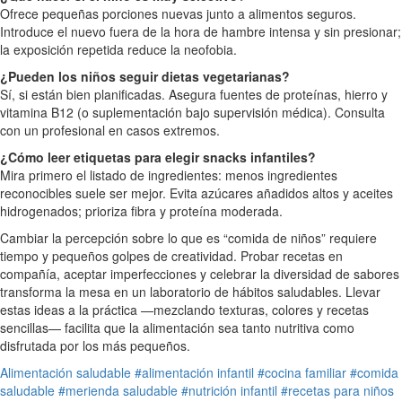
Ofrece pequeñas porciones nuevas junto a alimentos seguros.
Introduce el nuevo fuera de la hora de hambre intensa y sin presionar;
la exposición repetida reduce la neofobia.
¿Pueden los niños seguir dietas vegetarianas?
Sí, si están bien planificadas. Asegura fuentes de proteínas, hierro y
vitamina B12 (o suplementación bajo supervisión médica). Consulta
con un profesional en casos extremos.
¿Cómo leer etiquetas para elegir snacks infantiles?
Mira primero el listado de ingredientes: menos ingredientes
reconocibles suele ser mejor. Evita azúcares añadidos altos y aceites
hidrogenados; prioriza fibra y proteína moderada.
Cambiar la percepción sobre lo que es “comida de niños” requiere
tiempo y pequeños golpes de creatividad. Probar recetas en
compañía, aceptar imperfecciones y celebrar la diversidad de sabores
transforma la mesa en un laboratorio de hábitos saludables. Llevar
estas ideas a la práctica —mezclando texturas, colores y recetas
sencillas— facilita que la alimentación sea tanto nutritiva como
disfrutada por los más pequeños.
Alimentación saludable
#alimentación infantil
#cocina familiar
#comida
saludable
#merienda saludable
#nutrición infantil
#recetas para niños