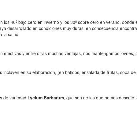
 los 40º bajo cero en invierno y los 30º sobre cero en verano, donde e
e haya desarrollado en condiciones muy duras, en consecuencia encon
a la salud.
ten efectivas y entre otras muchas ventajas, nos mantengamos jóvnes, 
s incluyen en su elaboración, (en batidos, ensalada de frutas, sopa de
as de variedad
Lycium Barbarum
, que son de las que hemos descrito 