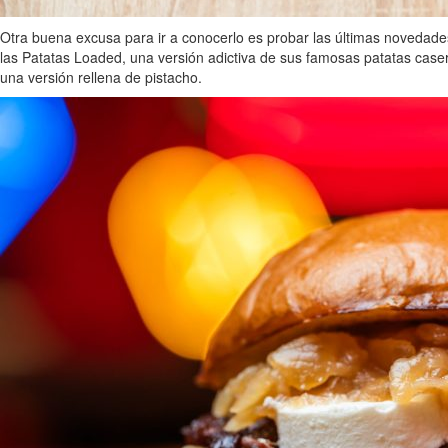
Otra buena excusa para ir a conocerlo es probar las últimas novedades
las Patatas Loaded, una versión adictiva de sus famosas patatas caser
una versión rellena de pistacho.