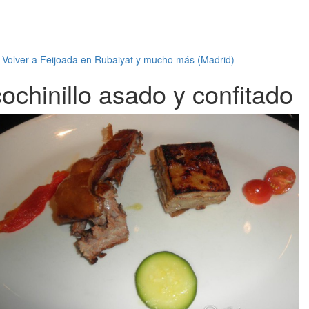
←
Volver a Feijoada en Rubaiyat y mucho más (Madrid)
cochinillo asado y confitado