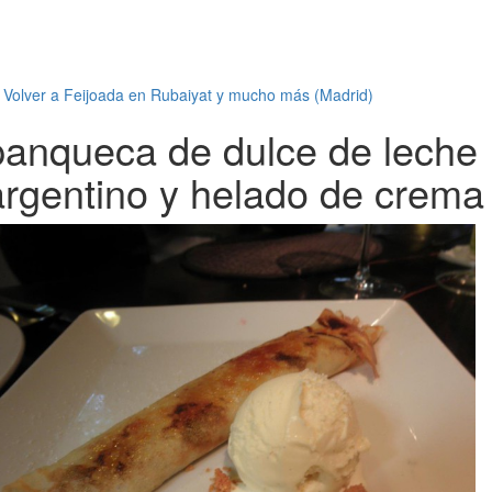
←
Volver a Feijoada en Rubaiyat y mucho más (Madrid)
panqueca de dulce de leche
argentino y helado de crema