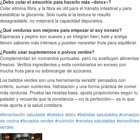
¿Debo colar el smoothie para hacerlo más «detox»?
Colar elimina fibra, y la fibra es útil para el tránsito intestinal y para
estabilizar la glucemia. Solo cuela si la textura te resultó
desagradable; no mejorará la capacidad depurativa.
¿Qué verduras son mejores para empezar si soy novato?
Espinacas y pepino son suaves y se integran bien; kale y acelga
tienen sabores más intensos y pueden necesitar fruta para equilibrar.
¿Puedo usar suplementos o polvos verdes?
Complementan en momentos puntuales, pero no sustituyen alimentos
frescos. Verifica ingredientes y evita combinarlos en exceso con
mucha fruta para no sobrecargar de azúcares.
Los batidos verdes son una herramienta versátil: pensados con
criterio, suman nutrientes, hidratación y una forma práctica de comer
más verduras. Prueba las recetas base, ajusta proporciones según tu
paladar y recuerda que la constancia —no la perfección— es lo que
más aporta a la salud cotidiana.
Alimentación saludable
#batidos detox
#bebidas saludables
#consejos
de cocina
#licuados verdes
#nutrición
#recetas saludables
#smoothies
verdes