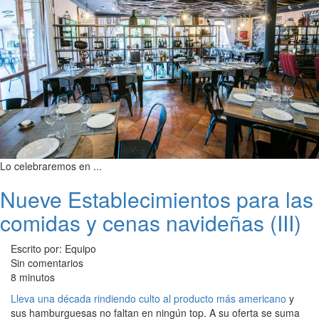
Lo celebraremos en ...
Nueve Establecimientos para las
comidas y cenas navideñas (III)
Escrito por: Equipo
Sin comentarios
8 minutos
Lleva una década rindiendo culto al producto más americano
y
sus hamburguesas no faltan en ningún top. A su oferta se suma