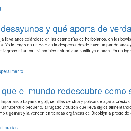
 desayunos y qué aporta de verd
ja lleva años colándose en las estanterías de herbolarios, en los bow
a. Yo lo tengo en un bote en la despensa desde hace un par de años y l
ilagroso ni un multivitamínico natural que sustituye a nada. Es un ing
as que el mundo redescubre como 
mportando bayas de goji, semillas de chía y polvos de açaí a precio de
a un tubérculo pequeño, arrugado y dulzón que lleva siglos alimentando
omo
tigernut
y la venden en tiendas orgánicas de Brooklyn a precio de 