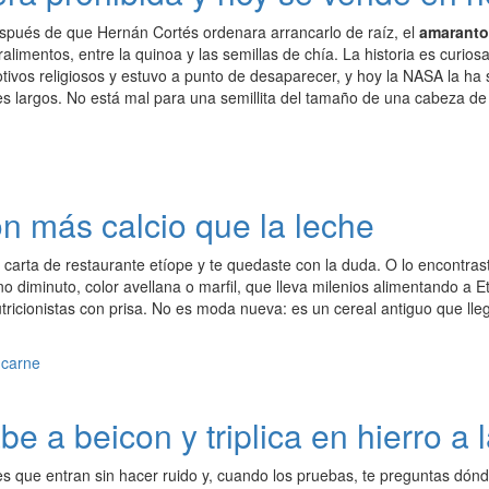
espués de que Hernán Cortés ordenara arrancarlo de raíz, el
amaranto
ralimentos, entre la quinoa y las semillas de chía. La historia es curio
tivos religiosos y estuvo a punto de desaparecer, y hoy la NASA la ha 
es largos. No está mal para una semillita del tamaño de una cabeza de a
on más calcio que la leche
 carta de restaurante etíope y te quedaste con la duda. O lo encontrast
o diminuto, color avellana o marfil, que lleva milenios alimentando a 
tricionistas con prisa. No es moda nueva: es un cereal antiguo que lle
be a beicon y triplica en hierro a 
es que entran sin hacer ruido y, cuando los pruebas, te preguntas dó