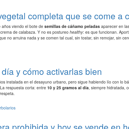
 vegetal completa que se come a
e años viendo el bote de
semillas de cáñamo peladas
aparecer en las
crema de calabaza. Y no es postureo
healthy
: es que funcionan. Apor
que no arruina nada y se comen tal cual, sin tostar, sin remojar, sin ce
 día y cómo activarlas bien
ños instalada en el desayuno urbano, pero sigue habiendo lío con lo bás
 La respuesta corta: entre
10 y 25 gramos al día
, siempre hidratada, 
respeta.
era prohibida y hoy se vende en h