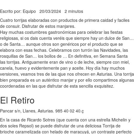
Escrito por: Equipo
20/03/2024
2 minutos
Cuatro torrijas elaboradas con productos de primera caidad y faciles
de consuir. Disfrutar de estos manjares.
Hay muchas costumbres gastronómicas para celebrar las fiestas
religiosas, si os dais cuenta veréis que siempre hay un dulce de San…
o de Santa… aunque otros son genéricos por el producto que se
elabora con esas fechas. Celebramos con turrón las Navidades, las
rosquillas de San… los bollos de … En definitiva, en Semana Santa
las torrijas. Antiguamente eran de vino o de leche, siempre con miel,
canela, huevo y evidentemente pan y aceite. Hoy día hay muchos
versiones, veamos tres de las qjue nos ofrecen en Asturias. Una torrija
bien preparada es un auténtico manjar y por ello compartimos algunas
coordenadas en las que disfrutar de esta sencilla exquisitez.
El Retiro
Pancar s/n, Llanes, Asturias. 985 40 02 40.ç
En la casa de Ricardo Sotres (que cuenta con una estrella Michelin y
dos soles Repsol) se puede disfrutar de una deliciosa Torrija de
brioche caramelizada con helado de maracuyá, un contraste perfecto