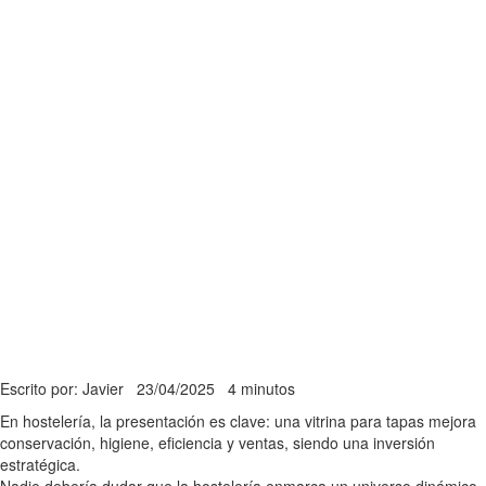
Escrito por: Javier
23/04/2025
4 minutos
En hostelería, la presentación es clave: una vitrina para tapas mejora
conservación, higiene, eficiencia y ventas, siendo una inversión
estratégica.
Nadie debería dudar que la hostelería enmarca un universo dinámico