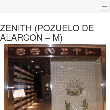
Des
nav
ZENITH (POZUELO DE
ALARCON – M)