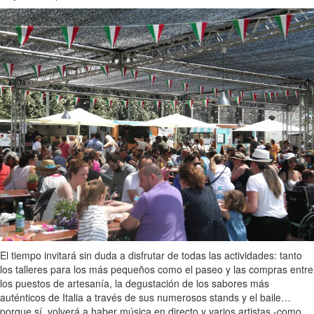
El tiempo invitará sin duda a disfrutar de todas las actividades: tanto
los talleres para los más pequeños como el paseo y las compras entre
los puestos de artesanía, la degustación de los sabores más
auténticos de Italia a través de sus numerosos stands y el baile…
porque sí, volverá a haber música en directo y varios artistas -como