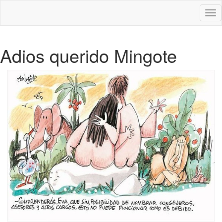
Des
nav
Adios querido Mingote