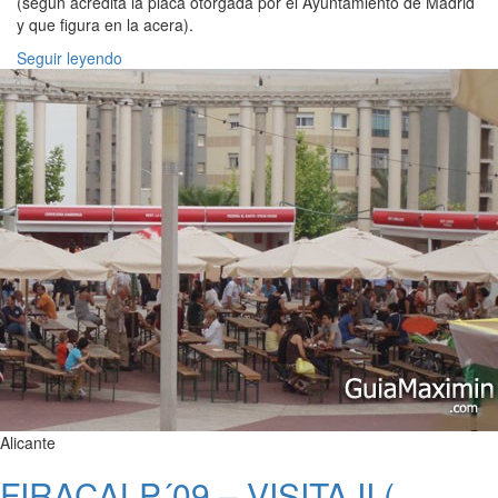
(según acredita la placa otorgada por el Ayuntamiento de Madrid
y que figura en la acera).
Seguir leyendo
Alicante
FIRACALP´09 – VISITA II (