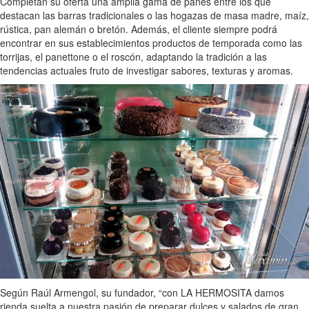
Completan su oferta una amplia gama de panes entre los que
destacan las barras tradicionales o las hogazas de masa madre, maíz,
rústica, pan alemán o bretón. Además, el cliente siempre podrá
encontrar en sus establecimientos productos de temporada como las
torrijas, el panettone o el roscón, adaptando la tradición a las
tendencias actuales fruto de investigar sabores, texturas y aromas.
Según Raúl Armengol, su fundador, “con LA HERMOSITA damos
rienda suelta a nuestra pasión de preparar dulces y salados de gran