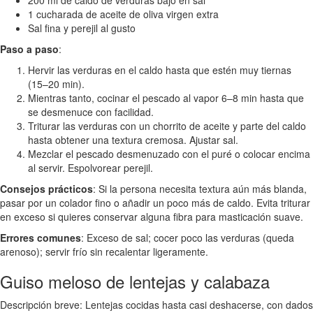
200 ml de caldo de verduras bajo en sal
1 cucharada de aceite de oliva virgen extra
Sal fina y perejil al gusto
Paso a paso
:
Hervir las verduras en el caldo hasta que estén muy tiernas
(15–20 min).
Mientras tanto, cocinar el pescado al vapor 6–8 min hasta que
se desmenuce con facilidad.
Triturar las verduras con un chorrito de aceite y parte del caldo
hasta obtener una textura cremosa. Ajustar sal.
Mezclar el pescado desmenuzado con el puré o colocar encima
al servir. Espolvorear perejil.
Consejos prácticos
: Si la persona necesita textura aún más blanda,
pasar por un colador fino o añadir un poco más de caldo. Evita triturar
en exceso si quieres conservar alguna fibra para masticación suave.
Errores comunes
: Exceso de sal; cocer poco las verduras (queda
arenoso); servir frío sin recalentar ligeramente.
Guiso meloso de lentejas y calabaza
Descripción breve: Lentejas cocidas hasta casi deshacerse, con dados