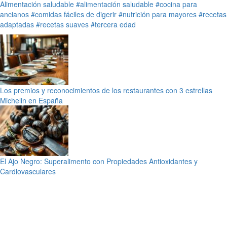
Alimentación saludable
#alimentación saludable
#cocina para
ancianos
#comidas fáciles de digerir
#nutrición para mayores
#recetas
adaptadas
#recetas suaves
#tercera edad
Los premios y reconocimientos de los restaurantes con 3 estrellas
Michelin en España
El Ajo Negro: Superalimento con Propiedades Antioxidantes y
Cardiovasculares