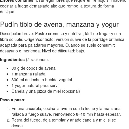
Errores comunes
: Usar legumbres que requieren remojo sin hacerlo;
cocinar a fuego demasiado alto que rompe la textura de forma
desigual.
Pudín tibio de avena, manzana y yogur
Descripción breve: Postre cremoso y nutritivo, fácil de tragar y con
fibra soluble. Origen/contexto: versión suave de la porridge británica,
adaptada para paladares mayores. Cuándo se suele consumir:
desayuno o merienda. Nivel de dificultad: bajo.
Ingredientes
(2 raciones):
80 g de copos de avena
1 manzana rallada
300 ml de leche o bebida vegetal
1 yogur natural para servir
Canela y una pizca de miel (opcional)
Paso a paso
:
En una cacerola, cocina la avena con la leche y la manzana
rallada a fuego suave, removiendo 8–10 min hasta espesar.
Retira del fuego, deja templar y añade canela y miel si se
desea.