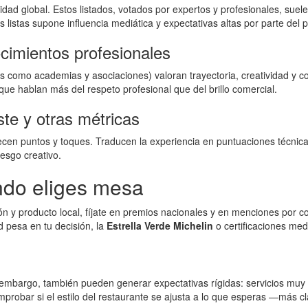
idad global. Estos listados, votados por expertos y profesionales, suele
listas supone influencia mediática y expectativas altas por parte del p
cimientos profesionales
s como academias y asociaciones) valoran trayectoria, creatividad y con
ue hablan más del respeto profesional que del brillo comercial.
ste y otras métricas
ecen puntos y toques. Traducen la experiencia en puntuaciones técnica
iesgo creativo.
ndo eliges mesa
ón y producto local, fíjate en premios nacionales y en menciones por c
ad pesa en tu decisión, la
Estrella Verde Michelin
o certificaciones med
 embargo, también pueden generar expectativas rígidas: servicios muy p
mprobar si el estilo del restaurante se ajusta a lo que esperas —más 