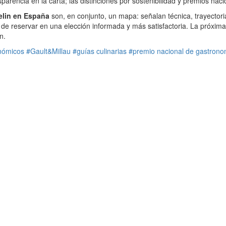
rencia en la carta; las distinciones por sostenibilidad y premios nac
helin en España
son, en conjunto, un mapa: señalan técnica, trayectori
de reservar en una elección informada y más satisfactoria. La próxima
n.
nómicos
#Gault&Millau
#guías culinarias
#premio nacional de gastrono