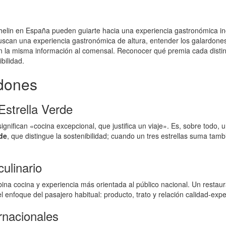
helin en España pueden guiarte hacia una experiencia gastronómica in
buscan una experiencia gastronómica de altura, entender los galardon
 la misma información al comensal. Reconocer qué premia cada distinc
bilidad.
rdones
 Estrella Verde
ignifican «cocina excepcional, que justifica un viaje». Es, sobre todo, un
rde
, que distingue la sostenibilidad; cuando un tres estrellas suma tam
ulinario
na cocina y experiencia más orientada al público nacional. Un restaura
el enfoque del pasajero habitual: producto, trato y relación calidad-expe
rnacionales