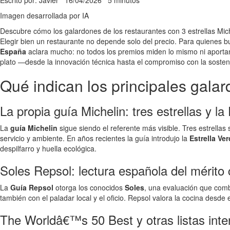
Escrito por: Javier
16/04/2026
5 minutos
Imagen desarrollada por IA
Descubre cómo los galardones de los restaurantes con 3 estrellas Mic
Elegir bien un restaurante no depende solo del precio. Para quienes 
España
aclara mucho: no todos los premios miden lo mismo ni aportan
plato —desde la innovación técnica hasta el compromiso con la sosteni
Qué indican los principales gala
La propia guía Michelin: tres estrellas y la
La
guía Michelin
sigue siendo el referente más visible. Tres estrellas s
servicio y ambiente. En años recientes la guía introdujo la
Estrella Ve
despilfarro y huella ecológica.
Soles Repsol: lectura española del mérito c
La
Guía Repsol
otorga los conocidos
Soles
, una evaluación que combi
también con el paladar local y el oficio. Repsol valora la cocina desde 
The Worldâ€™s 50 Best y otras listas inte