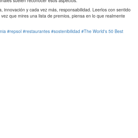
ionales suelen reconocer esos aspectos.
a, innovación y cada vez más, responsabilidad. Leerlos con sentido
 vez que mires una lista de premios, piensa en lo que realmente
mia
#repsol
#restaurantes
#sostenibilidad
#The World's 50 Best