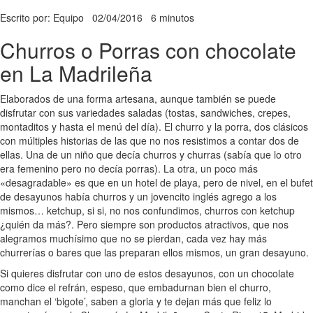
Escrito por: Equipo
02/04/2016
6 minutos
Churros o Porras con chocolate
en La Madrileña
Elaborados de una forma artesana, aunque también se puede
disfrutar con sus variedades saladas (tostas, sandwiches, crepes,
montaditos y hasta el menú del día). El churro y la porra, dos clásicos
con múltiples historias de las que no nos resistimos a contar dos de
ellas. Una de un niño que decía churros y churras (sabía que lo otro
era femenino pero no decía porras). La otra, un poco más
«desagradable» es que en un hotel de playa, pero de nivel, en el bufet
de desayunos había churros y un jovencito inglés agrego a los
mismos… ketchup, si si, no nos confundimos, churros con ketchup
¿quién da más?. Pero siempre son productos atractivos, que nos
alegramos muchísimo que no se pierdan, cada vez hay más
churrerías o bares que las preparan ellos mismos, un gran desayuno.
Si quieres disfrutar con uno de estos desayunos, con un chocolate
como dice el refrán, espeso, que embadurnan bien el churro,
manchan el ‘bigote’, saben a gloria y te dejan más que feliz lo