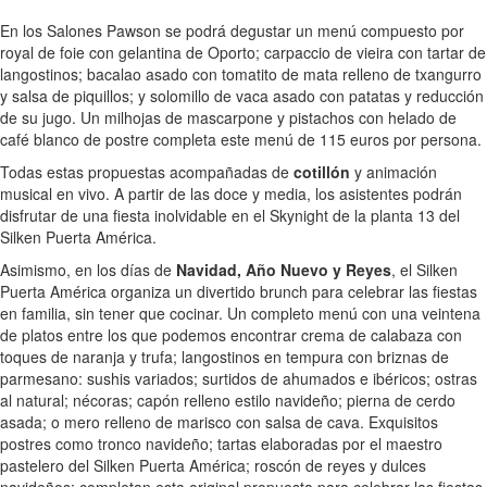
En los Salones Pawson se podrá degustar un menú compuesto por
royal de foie con gelantina de Oporto; carpaccio de vieira con tartar de
langostinos; bacalao asado con tomatito de mata relleno de txangurro
y salsa de piquillos; y solomillo de vaca asado con patatas y reducción
de su jugo. Un milhojas de mascarpone y pistachos con helado de
café blanco de postre completa este menú de 115 euros por persona.
Todas estas propuestas acompañadas de
cotillón
y animación
musical en vivo. A partir de las doce y media, los asistentes podrán
disfrutar de una fiesta inolvidable en el Skynight de la planta 13 del
Silken Puerta América.
Asimismo, en los días de
Navidad, Año Nuevo y Reyes
, el Silken
Puerta América organiza un divertido brunch para celebrar las fiestas
en familia, sin tener que cocinar. Un completo menú con una veintena
de platos entre los que podemos encontrar crema de calabaza con
toques de naranja y trufa; langostinos en tempura con briznas de
parmesano: sushis variados; surtidos de ahumados e ibéricos; ostras
al natural; nécoras; capón relleno estilo navideño; pierna de cerdo
asada; o mero relleno de marisco con salsa de cava. Exquisitos
postres como tronco navideño; tartas elaboradas por el maestro
pastelero del Silken Puerta América; roscón de reyes y dulces
navideños; completan esta original propuesta para celebrar las fiestas