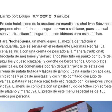
Escrito por: Equipo
07/12/2012
3 minutos
En este hotel, icono de la arquitectura mundial, su chef Iván Sáez nos
propone cinco ofertas que seguro os van a satisfacer, pues sea cual
sea vuestra situación seguro que son idóneas para estas fechas.
Para
Nochebuena
, un menú especial, mezcla de tradición y
vanguardia, que se servirá en el restaurante Lágrimas Negras. La
cena se inicia con una crema de pescado a la manera tradicional;
brocheta de mejillones y vieiras; langostino frito en panko con puré de
piquillos y queso Idiazábal; y ceviche de berberechos. Como platos
principales, los comensales podrán degustar raviolis de setas con
crema de patata trufada y lascas de jamón; lubina asada con acelgas,
chipirones y pil pil de mostaza; y cochinillo confitado con jugo de
vainas, patatas y espinaca roja; todo ello regado con los mejores vinos
y cava. El menú se completa con un pastel fluido de toffee con sorbete
de plátano y maracuyá. El precio de este menú especial es de 105
euros por persona.