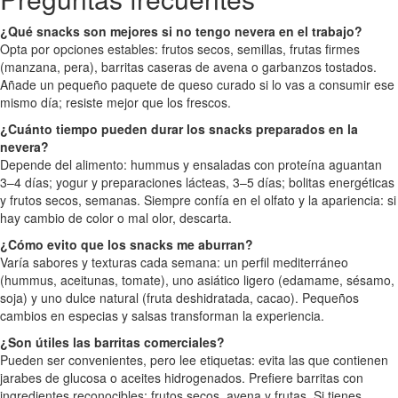
¿Qué snacks son mejores si no tengo nevera en el trabajo?
Opta por opciones estables: frutos secos, semillas, frutas firmes
(manzana, pera), barritas caseras de avena o garbanzos tostados.
Añade un pequeño paquete de queso curado si lo vas a consumir ese
mismo día; resiste mejor que los frescos.
¿Cuánto tiempo pueden durar los snacks preparados en la
nevera?
Depende del alimento: hummus y ensaladas con proteína aguantan
3–4 días; yogur y preparaciones lácteas, 3–5 días; bolitas energéticas
y frutos secos, semanas. Siempre confía en el olfato y la apariencia: si
hay cambio de color o mal olor, descarta.
¿Cómo evito que los snacks me aburran?
Varía sabores y texturas cada semana: un perfil mediterráneo
(hummus, aceitunas, tomate), uno asiático ligero (edamame, sésamo,
soja) y uno dulce natural (fruta deshidratada, cacao). Pequeños
cambios en especias y salsas transforman la experiencia.
¿Son útiles las barritas comerciales?
Pueden ser convenientes, pero lee etiquetas: evita las que contienen
jarabes de glucosa o aceites hidrogenados. Prefiere barritas con
ingredientes reconocibles: frutos secos, avena y frutas. Si tienes