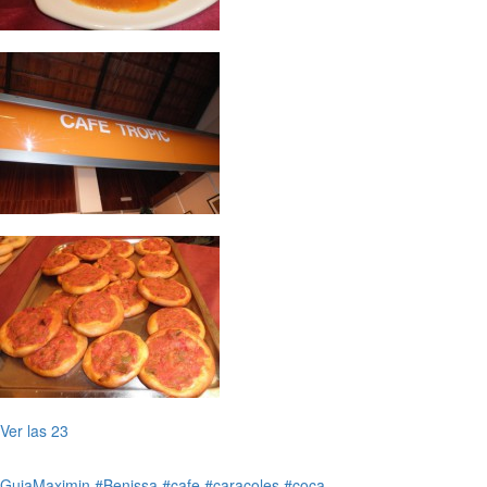
Ver las 23
GuiaMaximin
#Benissa
#cafe
#caracoles
#coca