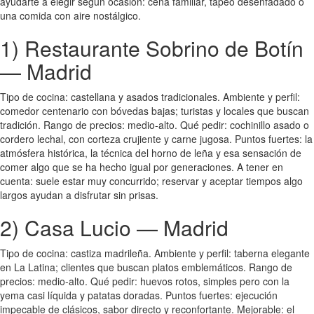
ayudarte a elegir según ocasión: cena familiar, tapeo desenfadado o
una comida con aire nostálgico.
1) Restaurante Sobrino de Botín
— Madrid
Tipo de cocina: castellana y asados tradicionales. Ambiente y perfil:
comedor centenario con bóvedas bajas; turistas y locales que buscan
tradición. Rango de precios: medio-alto. Qué pedir: cochinillo asado o
cordero lechal, con corteza crujiente y carne jugosa. Puntos fuertes: la
atmósfera histórica, la técnica del horno de leña y esa sensación de
comer algo que se ha hecho igual por generaciones. A tener en
cuenta: suele estar muy concurrido; reservar y aceptar tiempos algo
largos ayudan a disfrutar sin prisas.
2) Casa Lucio — Madrid
Tipo de cocina: castiza madrileña. Ambiente y perfil: taberna elegante
en La Latina; clientes que buscan platos emblemáticos. Rango de
precios: medio-alto. Qué pedir: huevos rotos, simples pero con la
yema casi líquida y patatas doradas. Puntos fuertes: ejecución
impecable de clásicos, sabor directo y reconfortante. Mejorable: el