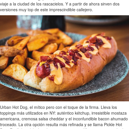
viaje a la ciudad de los rascacielos. Y a partir de ahora sirven dos
versiones muy top de este imprescindible callejero.
Urban Hot Dog, el mítico pero con el toque de la firma. Lleva los
toppings más utilizados en NY: auténtico kétchup, irresistible mostaza
americana, cremosa salsa cheddar y el inconfundible bacon ahumado
troceado. La otra opción resulta más refinada y se llama Pickle Hot