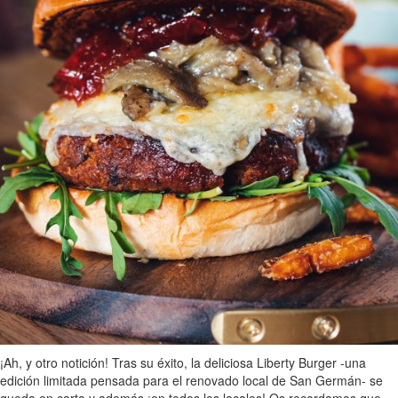
¡Ah, y otro notición! Tras su éxito, la deliciosa Liberty Burger -una
edición limitada pensada para el renovado local de San Germán- se