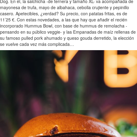
Dog. En él, la salchicha -de ternera y tamaño XL- va acompañada de
mayonesa de trufa, mayo de albahaca, cebolla crujiente y pepinillo
casero. Apetecibles, ¿verdad? Su precio, con patatas fritas, es de
11’25 €. Con estas novedades, a las que hay que añadir el recién
incorporado Hummus Bowl, con base de hummus de remolacha -
pensando en su público veggie- y las Empanadas de maíz rellenas de
su famoso pulled pork ahumado y queso gouda derretido, la elección
se vuelve cada vez más complicada…