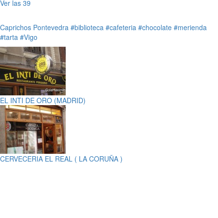
Ver las 39
Caprichos
Pontevedra
#biblioteca
#cafeteria
#chocolate
#merienda
#tarta
#Vigo
EL INTI DE ORO (MADRID)
CERVECERIA EL REAL ( LA CORUÑA )