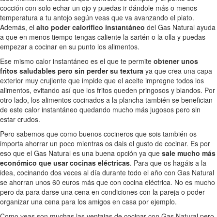
cocción con solo echar un ojo y puedas ir dándole más o menos
temperatura a tu antojo según veas que va avanzando el plato.
Además, el
alto poder calorífico instantáneo
del Gas Natural ayuda
a que en menos tiempo tengas caliente la sartén o la olla y puedas
empezar a cocinar en su punto los alimentos.
Ese mismo calor instantáneo es el que te permite
obtener unos
fritos saludables pero sin perder su textura
ya que crea una capa
exterior muy crujiente que impide que el aceite impregne todos los
alimentos, evitando así que los fritos queden pringosos y blandos. Por
otro lado, los alimentos cocinados a la plancha también se benefician
de este calor instantáneo quedando mucho más jugosos pero sin
estar crudos.
Pero sabemos que como buenos cocineros que sois también os
importa ahorrar un poco mientras os dais el gusto de cocinar. Es por
eso que el Gas Natural es una buena opción ya que
sale mucho más
económico que usar cocinas eléctricas
. Para que os hagáis a la
idea, cocinando dos veces al día durante todo el año con Gas Natural
se ahorran unos 60 euros más que con cocina eléctrica. No es mucho
pero da para darse una cena en condiciones con la pareja o poder
organizar una cena para los amigos en casa por ejemplo.
Como veas son muchas las ventajas de cocinar con Gas Natural pero