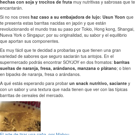
hechas con soja y trocitos de fruta
muy nutritivas y sabrosas que te
encantarán.
Si no nos crees
haz caso a su embajadora de lujo: Usun Yoon
que
te presenta estas barritas nacidas en japón y que están
revolucionando el mundo tras su paso por Tokio, Hong kong, Shangai,
Nueva York o Singapur; por su originalidad, su sabor y el equilibrio
que aportan sus componentes.
Es muy fácil que te decidad a probarlas ya que tienen una gran
variedad de sabores que seguro saciarán tus antojos. En el
supermercado podrás encontrar SOYJOY en dos fromatos:
barritas
sueltas de naranja, fresa, arándanos, manzana o plátano
; o bien
en bipacks de naranja, fresa o arándanos.
A qué estás esperando para probar
un snack nutritivo, saciante
y
con un sabor y una textura que nada tienen que ver con las típicas
barritas de cereales del mercado.
El arte de tirar una caña, por Mahou