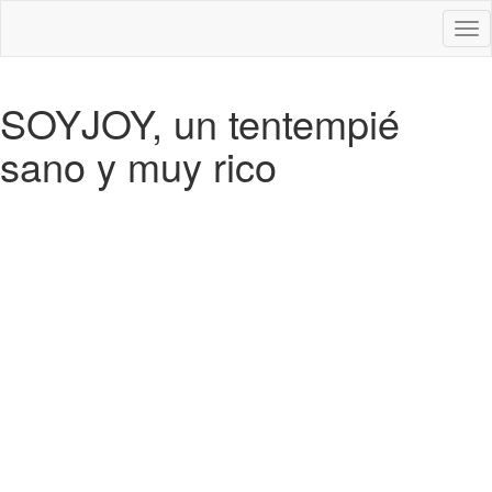
Des
nav
SOYJOY, un tentempié
sano y muy rico