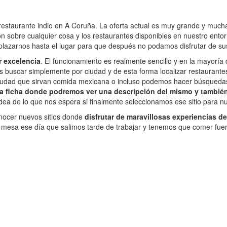
 restaurante indio en A Coruña. La oferta actual es muy grande y mucha
sobre cualquier cosa y los restaurantes disponibles en nuestro ento
lazarnos hasta el lugar para que después no podamos disfrutar de sus
r excelencia
. El funcionamiento es realmente sencillo y en la mayorí
scar simplemente por ciudad y de esta forma localizar restaurantes 
iudad que sirvan comida mexicana o incluso podemos hacer búsquedas 
a ficha donde podremos ver una descripción del mismo y también
ea de lo que nos espera si finalmente seleccionamos ese sitio para n
nocer nuevos sitios donde
disfrutar de maravillosas experiencias d
sa ese día que salimos tarde de trabajar y tenemos que comer fuera p