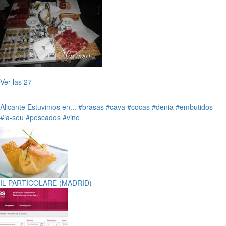
Ver las 27
Alicante
Estuvimos en...
#brasas
#cava
#cocas
#denia
#embutidos
#la-seu
#pescados
#vino
IL PARTICOLARE (MADRID)