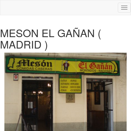
Des
nav
MESON EL GAÑAN (
MADRID )