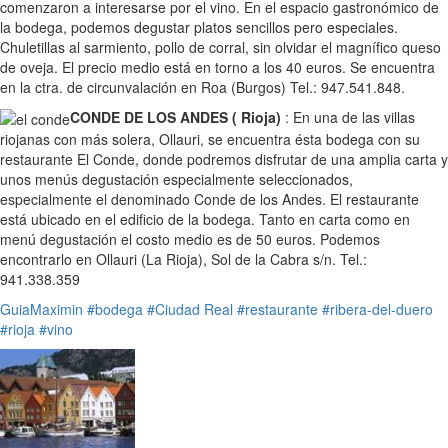
comenzaron a interesarse por el vino. En el espacio gastronómico de
la bodega, podemos degustar platos sencillos pero especiales.
Chuletillas al sarmiento, pollo de corral, sin olvidar el magnífico queso
de oveja. El precio medio está en torno a los 40 euros. Se encuentra
en la ctra. de circunvalación en Roa (Burgos) Tel.: 947.541.848.
CONDE DE LOS ANDES ( Rioja)
: En una de las villas
riojanas con más solera, Ollauri, se encuentra ésta bodega con su
restaurante El Conde, donde podremos disfrutar de una amplia carta y
unos menús degustación especialmente seleccionados,
especialmente el denominado Conde de los Andes. El restaurante
está ubicado en el edificio de la bodega. Tanto en carta como en
menú degustación el costo medio es de 50 euros. Podemos
encontrarlo en Ollauri (La Rioja), Sol de la Cabra s/n. Tel.:
941.338.359
GuiaMaximin
#bodega
#Ciudad Real
#restaurante
#ribera-del-duero
#rioja
#vino