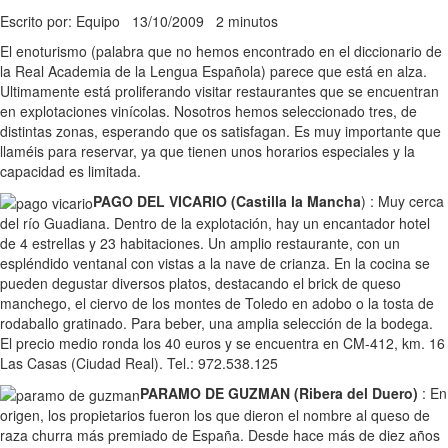
Escrito por: Equipo
13/10/2009
2 minutos
El enoturismo (palabra que no hemos encontrado en el diccionario de
la Real Academia de la Lengua Española) parece que está en alza.
Ultimamente está proliferando visitar restaurantes que se encuentran
en explotaciones vinícolas. Nosotros hemos seleccionado tres, de
distintas zonas, esperando que os satisfagan. Es muy importante que
llaméis para reservar, ya que tienen unos horarios especiales y la
capacidad es limitada.
PAGO DEL VICARIO (Castilla la Mancha
) : Muy cerca
del río Guadiana. Dentro de la explotación, hay un encantador hotel
de 4 estrellas y 23 habitaciones. Un amplio restaurante, con un
espléndido ventanal con vistas a la nave de crianza. En la cocina se
pueden degustar diversos platos, destacando el brick de queso
manchego, el ciervo de los montes de Toledo en adobo o la tosta de
rodaballo gratinado. Para beber, una amplia selección de la bodega.
El precio medio ronda los 40 euros y se encuentra en CM-412, km. 16
Las Casas (Ciudad Real). Tel.: 972.538.125
PARAMO DE GUZMAN (Ribera del Duero)
: En
origen, los propietarios fueron los que dieron el nombre al queso de
raza churra más premiado de España. Desde hace más de diez años