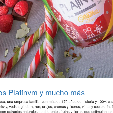
tos Platinvm y mucho más
vasa, una empresa familiar con más de 170 años de historia y 100% ca
hisky, vodka, ginebra, ron; orujos, cremas y licores, vinos y coctelería
con extractos naturales de diferentes frutas y flores, que estimulan l