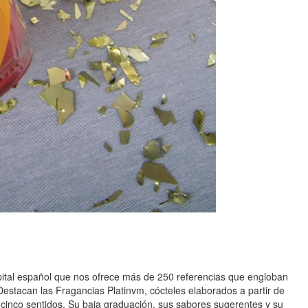
pital español que nos ofrece más de 250 referencias que engloban
. Destacan las Fragancias Platinvm, cócteles elaborados a partir de
os cinco sentidos. Su baja graduación, sus sabores sugerentes y su