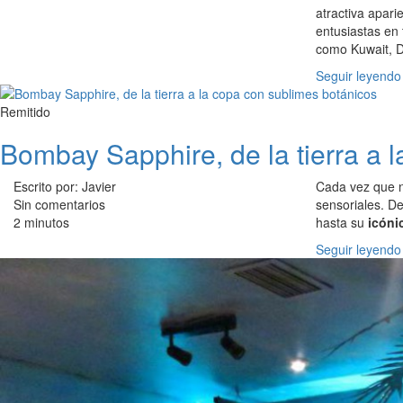
atractiva apari
entusiastas en
como Kuwait, D
Seguir leyendo
Remitido
Bombay Sapphire, de la tierra a 
Escrito por: Javier
Cada vez que 
Sin comentarios
sensoriales. D
2 minutos
hasta su
icóni
Seguir leyendo