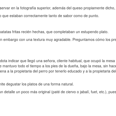
rvar en la fotografía superior, además del queso propiamente dicho,
lo que estaban correctamente tanto de sabor como de punto.
tatas fritas recién hechas, que completaban un estupendo plato.
y sin embargo con una textura muy agradable. Preguntamos cómo los pr
ta indicar que llegó una señora, cliente habitual, que ocupó la mesa d
e mantuvo todo el tiempo a los pies de la dueña, bajo la mesa, sin hac
a a la propietaria del perro por tenerlo educado y a la propietaria de
te degustar los platos de una forma natural.
un detalle un poco más original (paté de ciervo o jabalí, fuet, etc.), pu