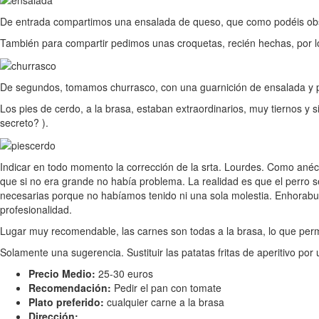
De entrada compartimos una ensalada de queso, que como podéis obse
También para compartir pedimos unas croquetas, recién hechas, por 
De segundos, tomamos churrasco, con una guarnición de ensalada y pa
Los pies de cerdo, a la brasa, estaban extraordinarios, muy tiernos 
secreto? ).
Indicar en todo momento la corrección de la srta. Lourdes. Como anécdo
que si no era grande no había problema. La realidad es que el perro s
necesarias porque no habíamos tenido ni una sola molestia. Enhorabuen
profesionalidad.
Lugar muy recomendable, las carnes son todas a la brasa, lo que permi
Solamente una sugerencia. Sustituir las patatas fritas de aperitivo por 
Precio Medio:
25-30 euros
Recomendación:
Pedir el pan con tomate
Plato preferido:
cualquier carne a la brasa
Dirección: