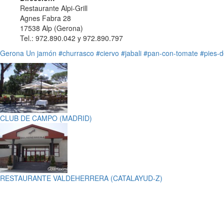
Restaurante Alpi-Grill
Agnes Fabra 28
17538 Alp (Gerona)
Tel.: 972.890.042 y 972.890.797
Gerona
Un jamón
#churrasco
#ciervo
#jabali
#pan-con-tomate
#pies-d
CLUB DE CAMPO (MADRID)
RESTAURANTE VALDEHERRERA (CATALAYUD-Z)