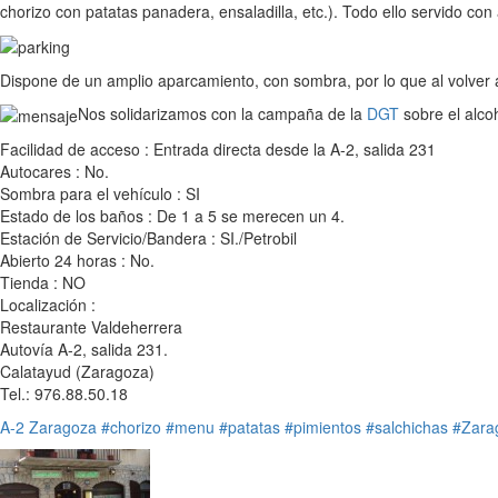
chorizo con patatas panadera, ensaladilla, etc.). Todo ello servido c
Dispone de un amplio aparcamiento, con sombra, por lo que al volver 
Nos solidarizamos con la campaña de la
DGT
sobre el alco
Facilidad de acceso : Entrada directa desde la A-2, salida 231
Autocares : No.
Sombra para el vehículo : SI
Estado de los baños : De 1 a 5 se merecen un 4.
Estación de Servicio/Bandera : SI./Petrobil
Abierto 24 horas : No.
Tienda : NO
Localización :
Restaurante Valdeherrera
Autovía A-2, salida 231.
Calatayud (Zaragoza)
Tel.: 976.88.50.18
A-2
Zaragoza
#chorizo
#menu
#patatas
#pimientos
#salchichas
#Zara