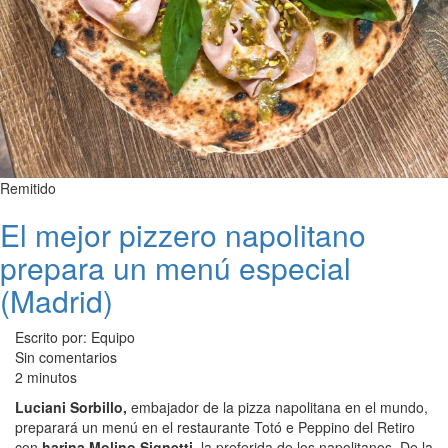
Remitido
El mejor pizzero napolitano
prepara un menú especial
(Madrid)
Escrito por: Equipo
Sin comentarios
2 minutos
Luciani Sorbillo,
embajador de la pizza napolitana en el mundo,
preparará un menú en el restaurante Totó e Peppino del Retiro
con
harina Molino Signetti
, la preferida de los napolitanos. De la