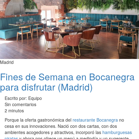
Madrid
Fines de Semana en Bocanegra
para disfrutar (Madrid)
Escrito por: Equipo
Sin comentarios
2 minutos
Porque la oferta gastronómica del
restaurante Bocanegra
no
cesa en sus innovaciones. Nació con dos cartas, con dos
ambientes acogedores y atractivos, incorporó las
hamburguesas
piratas
y ahora nos ofrece un menú a mediodía y un sugerente