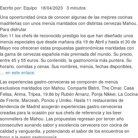
Escrito por: Equipo
18/04/2023
3 minutos
Una opoertunidad única de conocer algunas de las mejores cocinas
madrileñas con unos menús maridados con distintas cervezas Mahou.
Para disfrutar
Son 11 los chefs de reconocido prestigio los que han diseñado unos
menús especiales que desde mañana día 19 de Abril y hasta el 30 de
Mayo nos ofreceran estas propuestas gastronómicas maridadas con
la gama de cervezas española más premiada del mundo. Su precio,
entre 45 y 55 euros. Su contenido, la gastronomía más puntera. Su
horario, comidas y cenas. Sus nombres, menús, fechas disponibles,
…
en este enlace.
Las experiencias gastro-cerveceras se componen de menús
exclusivos maridados con Mahou. Comparte Bistró, The Omar, Casa
Felisa, Arima, Tripea, 19.86 by Rubén Arnanz, Ponja Nikkei, La Cocina
de Frente, Marzeah, Poncio y Umiko. Hasta 11 restaurantes de
tendencia de Madrid acogerán experiencias gastro-cerveceras
creadas para la ocasión por sus chefs de referencia y los beer
sommeliers de Mahou. Las propuestas regresan por tercer año
consecutivo aunando sabor y excelencia cervecera con cocina de
calidad y vanguardia, y potenciando el sabor de los encuentros en
torno a la mejor gastronomía.