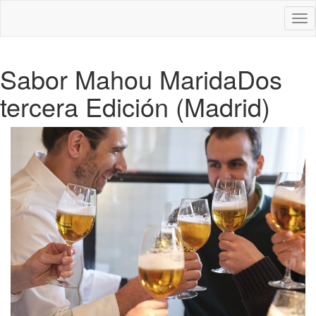
Des
nav
Sabor Mahou MaridaDos
tercera Edición (Madrid)