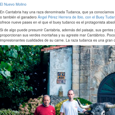
El Nuevo Molino
En Cantabria hay una raza denominada Tudanca, que ya conocíamos p
o también el ganadero
Ángel Pérez Herrera de Ibio, con el Buey Tuda
ofrece nueve pases en el que el buey tudanco es el protagonista absol
Si de algo puede presumir Cantabria, además del paisaje, sus gentes y
proporcionan sus verdes montañas y su agreste mar Cantábrico. Pocos
impresionantes cualidades de su carne. La raza tudanca es una gran d