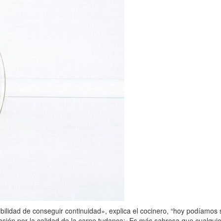
lidad de conseguir continuidad», explica el cocinero, “hoy podíamos s
ón por la calidad de la carne tudanca:»Es más sabrosa que cualquier 