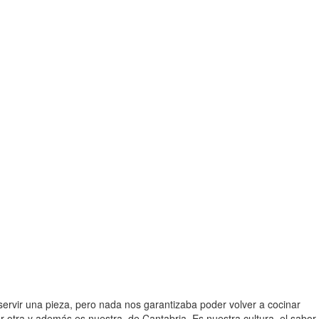
ervir una pieza, pero nada nos garantizaba poder volver a cocinar
otra y además es nuestra, de Cantabria. Es nuestra cultura, el sabor