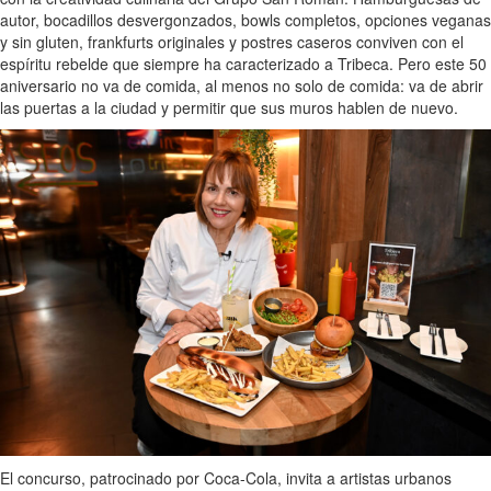
autor, bocadillos desvergonzados, bowls completos, opciones veganas
y sin gluten, frankfurts originales y postres caseros conviven con el
espíritu rebelde que siempre ha caracterizado a Tribeca. Pero este 50
aniversario no va de comida, al menos no solo de comida: va de abrir
las puertas a la ciudad y permitir que sus muros hablen de nuevo.
El concurso, patrocinado por Coca-Cola, invita a artistas urbanos