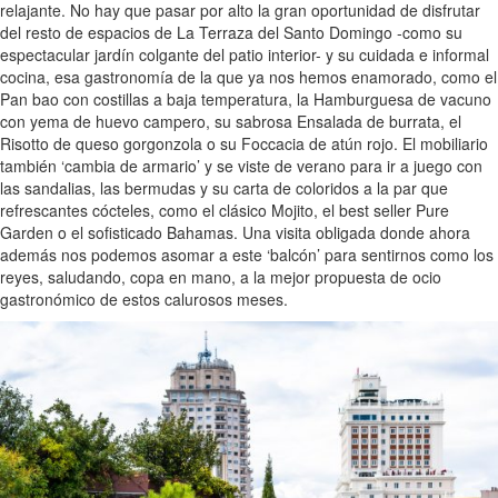
relajante. No hay que pasar por alto la gran oportunidad de disfrutar
del resto de espacios de La Terraza del Santo Domingo -como su
espectacular jardín colgante del patio interior- y su cuidada e informal
cocina, esa gastronomía de la que ya nos hemos enamorado, como el
Pan bao con costillas a baja temperatura, la Hamburguesa de vacuno
con yema de huevo campero, su sabrosa Ensalada de burrata, el
Risotto de queso gorgonzola o su Foccacia de atún rojo. El mobiliario
también ‘cambia de armario’ y se viste de verano para ir a juego con
las sandalias, las bermudas y su carta de coloridos a la par que
refrescantes cócteles, como el clásico Mojito, el best seller Pure
Garden o el sofisticado Bahamas. Una visita obligada donde ahora
además nos podemos asomar a este ‘balcón’ para sentirnos como los
reyes, saludando, copa en mano, a la mejor propuesta de ocio
gastronómico de estos calurosos meses.