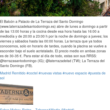
El Balcón a Palacio de La Terraza del Santo Domingo
(www.laterrazadelsantodomingo.es) abre de lunes a domingo a partir
de las 13:00 horas y la cocina desde esa hora hasta las 16:00 a
mediodía y de 20:00 a 23:00 h por la noche de domingo a jueves; los
viernes y sábados hasta las 00:00 horas. La terraza que ya todos
conocemos, solo en horario de tardes, cuando la piscina se vuelve a
esconder bajo el suelo acristalado. El precio medio en ambas zonas
es de 30-35 €. Para estar al día de todo, estas son sus RRSS:
@terrazasantodomingo (IG); @laterrazadelsd (TW); La Terraza del
Santo Domingo (FB).
Madrid
Remitido
#coctel
#nuevas vistas
#nuevo espacio
#puesta de
sol
Sabor Mahou Retiro – Taberna&Media (Madrid)