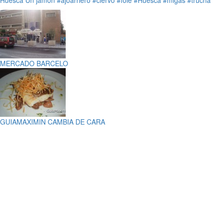
Huesca
Un jamón
#ajoarriero
#ciervo
#foie
#Huesca
#migas
#trucha
MERCADO BARCELO
GUIAMAXIMIN CAMBIA DE CARA