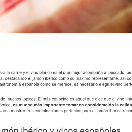
l para la carne y el vino blanco es el que mejor acompaña al pescado, 
aria, destacando el jamón ibérico como su máximo representante, así com
la gastronomía española como se merece, es necesario elegir el vino p
o muchos tópicos. El más conocido es aquel que dice que el vino tinto
nómico,
es mucho más importante tomar en consideración la calid
 se van a mostrar tres combinaciones perfectas para el jamón ibérico 
amón ibérico y vinos españoles