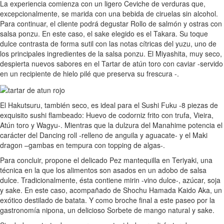
La experiencia comienza con un ligero Ceviche de verduras que,
excepcionalmente, se marida con una bebida de ciruelas sin alcohol.
Para continuar, el cliente podrá degustar Rollo de salmón y ostras con
salsa ponzu. En este caso, el sake elegido es el Takara. Su toque
dulce contrasta de forma sutil con las notas cítricas del yuzu, uno de
los principales ingredientes de la salsa ponzu. El Miyashita, muy seco,
despierta nuevos sabores en el Tartar de atún toro con caviar -servido
en un recipiente de hielo pilé que preserva su frescura -.
El Hakutsuru, también seco, es ideal para el Sushi Fuku -8 piezas de
exquisito sushi flambeado: Huevo de codorniz frito con trufa, Vieira,
Atún toro y Wagyu-. Mientras que la dulzura del Manahime potencia el
carácter del Dancing roll -relleno de anguila y aguacate- y el Maki
dragon –gambas en tempura con topping de algas-.
Para concluir, propone el delicado Pez mantequilla en Teriyaki, una
técnica en la que los alimentos son asados en un adobo de salsa
dulce. Tradicionalmente, ésta contiene mirin -vino dulce-, azúcar, soja
y sake. En este caso, acompañado de Shochu Hamada Kaido Aka, un
exótico destilado de batata. Y como broche final a este paseo por la
gastronomía nipona, un delicioso Sorbete de mango natural y sake.