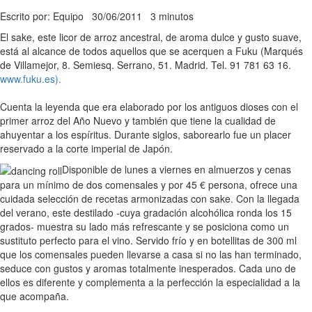
Escrito por: Equipo
30/06/2011
3 minutos
El sake, este licor de arroz ancestral, de aroma dulce y gusto suave,
está al alcance de todos aquellos que se acerquen a Fuku (Marqués
de Villamejor, 8. Semiesq. Serrano, 51. Madrid. Tel. 91 781 63 16.
www.fuku.es).
Cuenta la leyenda que era elaborado por los antiguos dioses con el
primer arroz del Año Nuevo y también que tiene la cualidad de
ahuyentar a los espíritus. Durante siglos, saborearlo fue un placer
reservado a la corte imperial de Japón.
Disponible de lunes a viernes en almuerzos y cenas
para un mínimo de dos comensales y por 45 € persona, ofrece una
cuidada selección de recetas armonizadas con sake. Con la llegada
del verano, este destilado -cuya gradación alcohólica ronda los 15
grados- muestra su lado más refrescante y se posiciona como un
sustituto perfecto para el vino. Servido frío y en botellitas de 300 ml
que los comensales pueden llevarse a casa si no las han terminado,
seduce con gustos y aromas totalmente inesperados. Cada uno de
ellos es diferente y complementa a la perfección la especialidad a la
que acompaña.