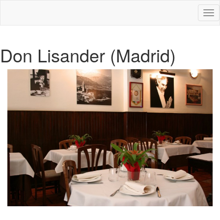
Des
nav
Don Lisander (Madrid)